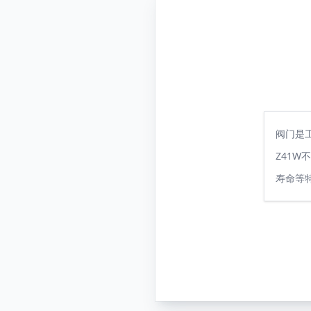
阀门是
Z41
寿命等